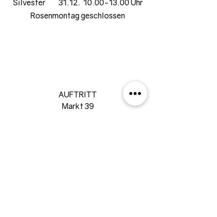
Silvester 31.12. 10.00-13.00 Uhr
Rosenmontag geschlossen
AUFTRITT
Markt 39
52146 Würselen
02405 92492
info@auftritt-wuerselen.de