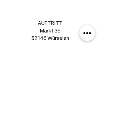
AUFTRITT
Markt 39
52146 Würselen
02405 92492
info@auftritt-wuerselen.de