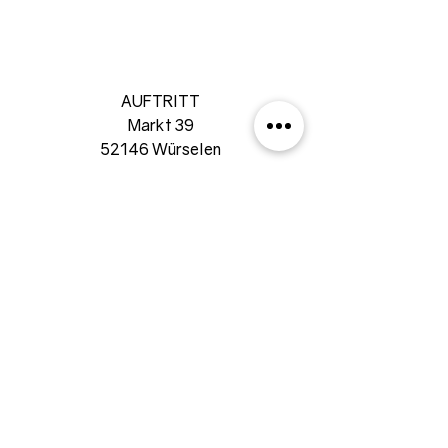
AUFTRITT
Markt 39
52146 Würselen
02405 92492
info@auftritt-wuerselen.de