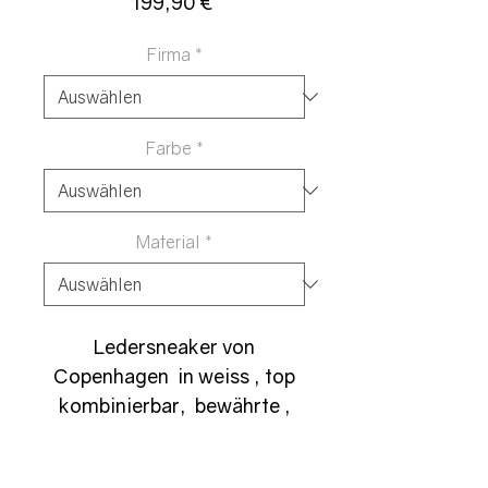
Preis
199,90 €
Firma
*
Farbe
*
Material
*
Ledersneaker von
Copenhagen in weiss , top
kombinierbar, bewährte ,
sehr gute Passform